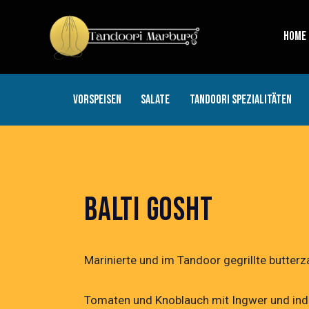
HOME
VORSPEISEN
SALATE
TANDOORI SPEZIALITÄTEN
BALTI GOSHT
Marinierte und im Tandoor gegrillte butter
Tomaten und Knoblauch mit Ingwer und ind