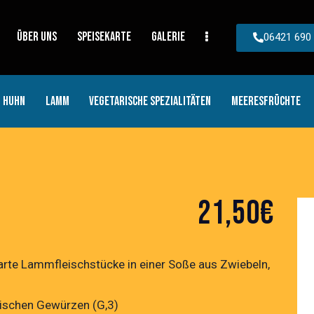
ÜBER UNS
SPEISEKARTE
GALERIE
06421 690
HUHN
LAMM
VEGETARISCHE SPEZIALITÄTEN
MEERESFRÜCHTE
21,50€
zarte Lammfleischstücke in einer Soße aus Zwiebeln,
ischen Gewürzen (G,3)