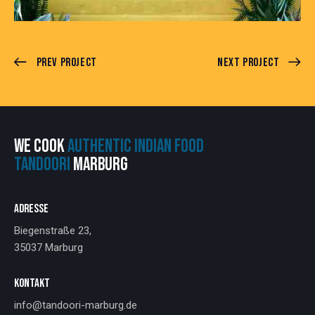
Prev Project
Next Project
WE COOK
AUTHENTIC INDIAN FOOD
TANDOORI
MARBURG
ADRESSE
Biegenstraße 23,
35037 Marburg
KONTAKT
info@tandoori-marburg.de